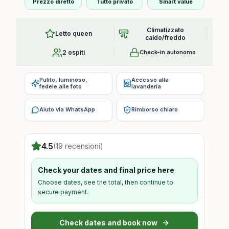
Prezzo diretto
Tutto privato
Smart value
Climatizzato
Letto queen
caldo/freddo
2 ospiti
Check-in autonomo
Pulito, luminoso,
Accesso alla
fedele alle foto
lavanderia
Aiuto via WhatsApp
Rimborso chiaro
4.5
(19 recensioni)
Check your dates and final price here
Choose dates, see the total, then continue to
secure payment.
Check dates and book now