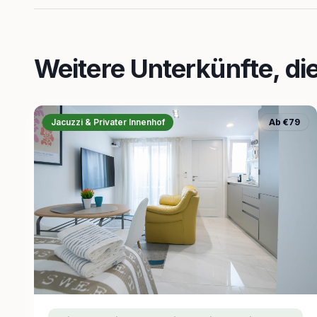
Weitere Unterkünfte, di
Jacuzzi & Privater Innenhof
Ab €79